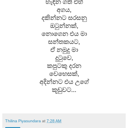
හැඳින ගති එහි
අගය,
දකින්නට සරසනු
ඔටුන්නක්,
නොගෙන එය මා
සන්තකයට,
ඒ නමුදු මා
දුටුවෙ,
කපුටකු දරන
වෙහෙසක්,
අදින්නට එය උගේ
කූඩුවට...
Thilina Piyasundara
at
7:28 AM