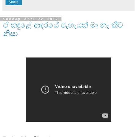
Share
Sunday, April 22, 2012
ඒ කදුළේ ආදරයේ පැහැයක් මා නෑ කිව්
නිසා