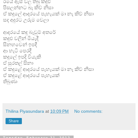
ඊයේ ඇස් වල තිබු කදුළු
පිසලන්නට බෑ කිව් නිසා
ඒ කදුලේ ආදරයේ පැහැයක් මා නෑ කිව් නිසා
සද අදුරට උරුම වෙලා
ආදරයේ කදු බෑවුම් අතරේ
කදුළු වලින් මියැදී
සිනහවෙන් ඉපදී
ආ හැටි පෙරදී
කදුලේ ඉපදි වියැකි
ඒ සුරතල් සිනා
ඒ කදුළේ ආදරයේ පැහැයක් මා නෑ කිව් නිසා
ඒ කදුළේ ආදරයේ පැහැයක්
තිබුණා
Thilina Piyasundara
at
10:09 PM
No comments:
Share
Tuesday, February 21, 2012