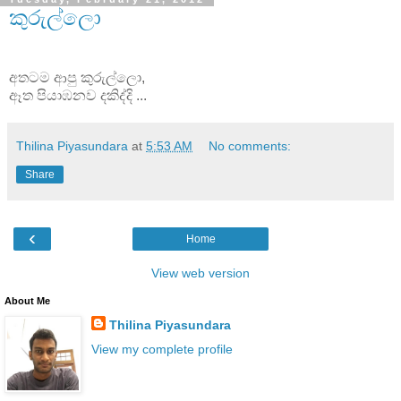
කුරුල්ලො
අතටම ආපු කුරුල්ලො,
ඈත පියාඹනව දකිද්දි ...
Thilina Piyasundara
at
5:53 AM
No comments:
Share
‹
Home
View web version
About Me
Thilina Piyasundara
View my complete profile