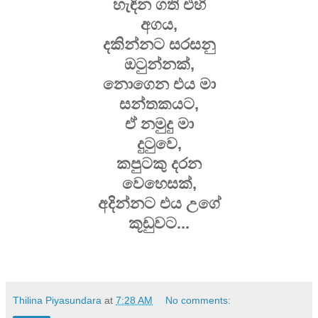
හැඳින ගති එහි
අගය,
දකින්නට සරසනු
ඔටුන්නක්,
නොගෙන එය මා
සන්තකයට,
ඒ නමුදු මා
දුටුවෙ,
කපුටකු දරන
වෙහෙසක්,
අදින්නට එය උගේ
කූඩුවට...
Thilina Piyasundara
at
7:28 AM
No comments: